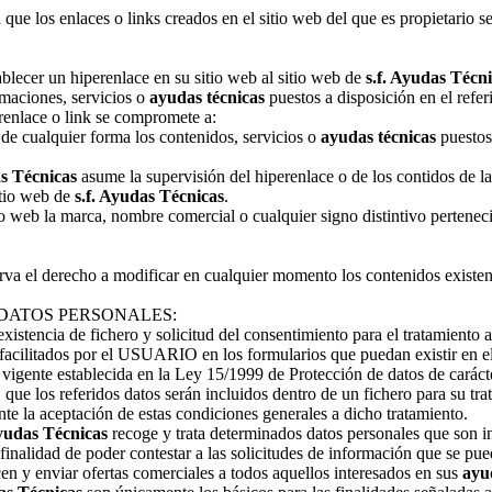
 que los enlaces o links creados en el sitio web del que es propietario
ecer un hiperenlace en su sitio web al sitio web de
s.f. Ayudas Técn
ormaciones, servicios o
ayudas técnicas
puestos a disposición en el refe
nlace o link se compromete a:
r de cualquier forma los contenidos, servicios o
ayudas técnicas
puestos
as Técnicas
asume la supervisión del hiperenlace o de los contidos d
sitio web de
s.f. Ayudas Técnicas
.
tio web la marca, nombre comercial o cualquier signo distintivo pertenec
rva el derecho a modificar en cualquier momento los contenidos existent
 DATOS PERSONALES:
existencia de fichero y solicitud del consentimiento para el tratamiento
 facilitados por el USUARIO en los formularios que puedan existir en e
vigente establecida en la Ley 15/1999 de Protección de datos de caráct
ue los referidos datos serán incluidos dentro de un fichero para su tr
la aceptación de estas condiciones generales a dicho tratamiento.
Ayudas Técnicas
recoge y trata determinados datos personales que son
 finalidad de poder contestar a las solicitudes de información que se pu
cen y enviar ofertas comerciales a todos aquellos interesados en sus
ayu