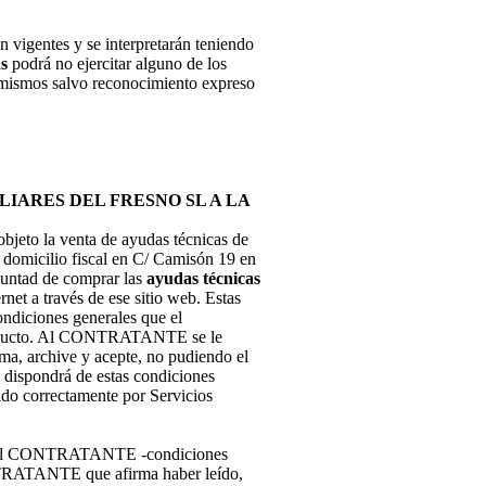
n vigentes y se interpretarán teniendo
as
podrá no ejercitar alguno de los
s mismos salvo reconocimiento expreso
IARES DEL FRESNO SL A LA
objeto la venta de ayudas técnicas de
micilio fiscal en C/ Camisón 19 en
untad de comprar las
ayudas técnicas
rnet a través de ese sitio web. Estas
condiciones generales que el
roducto. Al CONTRATANTE se le
ima, archive y acepte, no pudiendo el
ispondrá de estas condiciones
ado correctamente por Servicios
r el CONTRATANTE -condiciones
NTRATANTE que afirma haber leído,