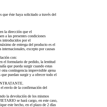
e éste haya solicitado a través del
n la dirección que el
n a las presentes condiciones
 introducidos por el
áximo de entrega del producto es el
íos internacionales, excepto por causas
ación con:
 el formulario de pedido, la lentitud
malía que pueda surgir cuando estas
r otra contingencia imprevisible ajena
ue puedan surgir y a ofrecer todo el
el CONTRATANTE.
el envío de la confirmación del
ndo la devolución de los mismos
ETARIO se hará cargo, en este caso,
e este hecho, en el plazo de 2 días