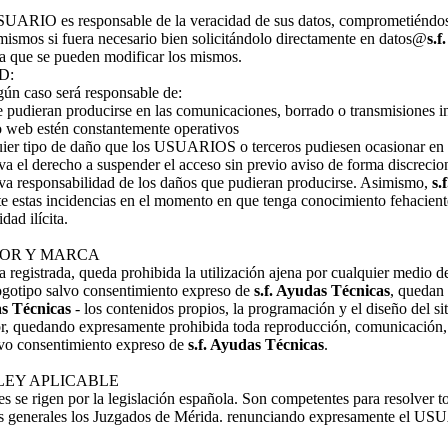
USUARIO es responsable de la veracidad de sus datos, comprometiéndose 
 mismos si fuera necesario bien solicitándolo directamente en datos@
s.f
la que se pueden modificar los mismos.
D:
ún caso será responsable de:
que pudieran producirse en las comunicaciones, borrado o transmisiones
tio web estén constantemente operativos
uier tipo de daño que los USUARIOS o terceros pudiesen ocasionar en e
rva el derecho a suspender el acceso sin previo aviso de forma discrecion
tiva responsabilidad de los daños que pudieran producirse. Asimismo,
s.
nte estas incidencias en el momento en que tenga conocimiento fehacien
dad ilícita.
TOR Y MARCA
 registrada, queda prohibida la utilización ajena por cualquier medio d
ogotipo salvo consentimiento expreso de
s.f. Ayudas Técnicas
, quedan 
as Técnicas
- los contenidos propios, la programación y el diseño del s
or, quedando expresamente prohibida toda reproducción, comunicación, 
lvo consentimiento expreso de
s.f. Ayudas Técnicas
.
 LEY APLICABLE
s se rigen por la legislación española. Son competentes para resolver t
nes generales los Juzgados de Mérida. renunciando expresamente el US