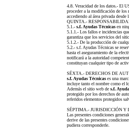
4.8. Veracidad de los datos.- El 
proceder a la modificación de los
accediendo al área privada desde 
QUINTA.- RESPONSABILIDA
5.1.-
s.f. Ayudas Técnicas
en ning
5.1.1.- Los fallos e incidencias 
garantiza que los servicios del si
5.1.2.- De la producción de cualq
5.2.- s.f. Ayudas Técnicas se rese
hasta el aseguramiento de la efec
notificará a la autoridad compete
constituyan cualquier tipo de activi
SÉXTA.- DERECHOS DE AU
s.f. Ayudas Técnicas
es una marca
incluye tanto el nombre como el l
Además el sitio web de
s.f. Ayud
protegido por los derechos de aut
referidos elementos protegidos sa
SÉPTIMA.- JURISDICCIÓN Y
Las presentes condiciones generale
derive de las presentes condicio
pudiera corresponderle.