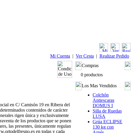
Mi Cuenta
|
Ver Cesta
|
Realizar Pedido
Compras
0 productos
Los Mas Vendidos
Colchón
Antiescaras
social en C/ Camisón 19 en Ribera del
DOMUS I
determinados contenidos de carácter
Silla de Ruedas
enerales rigen única y exclusivamente
LUSA
venta de los productos que se ponen
Grúa ECLIPSE
ares, las presentes, únicamente regulan
130 kg con
ww.ortodelfresno.es en todas y cada
Arnés