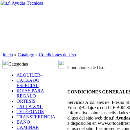
Inicio
»
Catálogo
»
Condiciones de Uso
Categorias
Condiciones de Uso
ALQUILER-
CALZADO
ESPECIAL
IDEAS PARA
CONDICIONES GENERALES DE
REGALO
ORTESIS
Servicios Auxiliares del Fresno S
TALLA XXL
Fresno(Badajoz), con CIF B065802
TELÉFONOS
informativo sobre sus actividades
TRANSFERENCIA
el uso del sitio web de
s.f. Ayuda
BAÑO
a disposición en www.ortodelfresno
CAMINAR
el uso del sitio. Las presentes c