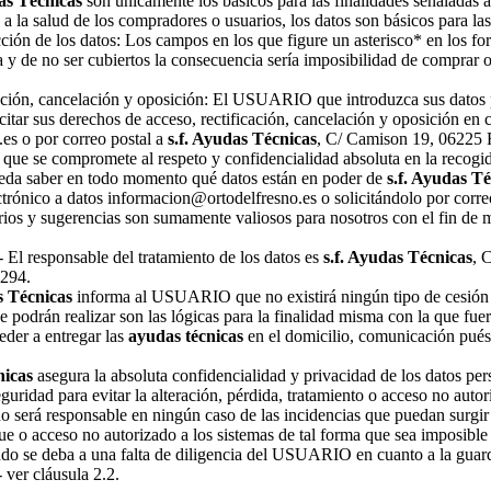
das Técnicas
son únicamente los básicos para las finalidades señaladas 
 a la salud de los compradores o usuarios, los datos son básicos para la
cción de los datos: Los campos en los que figure un asterisco* en los fo
a y de no ser cubiertos la consecuencia sería imposibilidad de comprar o
cación, cancelación y oposición: El USUARIO que introduzca sus datos p
rcitar sus derechos de acceso, rectificación, cancelación y oposición en
es o por correo postal a
s.f. Ayudas Técnicas
, C/ Camison 19, 06225 
 que se compromete al respeto y confidencialidad absoluta en la recogid
da saber en todo momento qué datos están en poder de
s.f. Ayudas T
ctrónico a datos informacion@ortodelfresno.es o solicitándolo por corre
ios y sugerencias son sumamente valiosos para nosotros con el fin de m
- El responsable del tratamiento de los datos es
s.f. Ayudas Técnicas
, 
294.
s Técnicas
informa al USUARIO que no existirá ningún tipo de cesión d
 podrán realizar son las lógicas para la finalidad misma con la que fue
eder a entregar las
ayudas técnicas
en el domicilio, comunicación pués 
nicas
asegura la absoluta confidencialidad y privacidad de los datos per
uridad para evitar la alteración, pérdida, tratamiento o acceso no autori
o será responsable en ningún caso de las incidencias que puedan surgir 
e o acceso no autorizado a los sistemas de tal forma que sea imposible
do se deba a una falta de diligencia del USUARIO en cuanto a la guard
 ver cláusula 2.2.