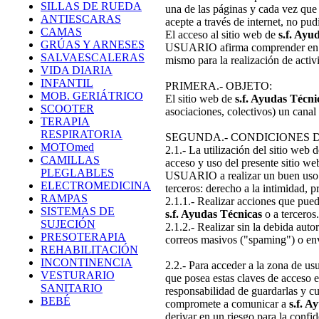
SILLAS DE RUEDA
una de las páginas y cada vez que
ANTIESCARAS
acepte a través de internet, no p
CAMAS
El acceso al sitio web de
s.f. Ayu
GRÚAS Y ARNESES
USUARIO afirma comprender en su 
SALVAESCALERAS
mismo para la realización de activ
VIDA DIARIA
INFANTIL
PRIMERA.- OBJETO:
MOB. GERIÁTRICO
El sitio web de
s.f. Ayudas Técni
SCOOTER
asociaciones, colectivos) un canal
TERAPIA
RESPIRATORIA
SEGUNDA.- CONDICIONES D
MOTOmed
2.1.- La utilización del sitio web 
CAMILLAS
acceso y uso del presente sitio we
PLEGLABLES
USUARIO a realizar un buen uso de
ELECTROMEDICINA
terceros: derecho a la intimidad, 
RAMPAS
2.1.1.- Realizar acciones que pued
SISTEMAS DE
s.f. Ayudas Técnicas
o a terceros.
SUJECIÓN
2.1.2.- Realizar sin la debida aut
PRESOTERAPIA
correos masivos ("spaming") o env
REHABILITACIÓN
INCONTINENCIA
2.2.- Para acceder a la zona de us
VESTURARIO
que posea estas claves de acceso e
SANITARIO
responsabilidad de guardarlas y c
BEBÉ
compromete a comunicar a
s.f. A
derivar en un riesgo para la confid