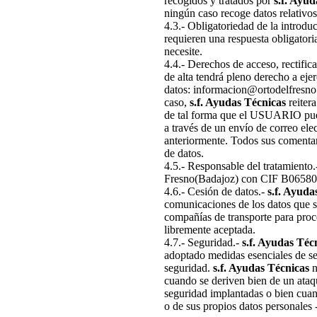
recogidos y tratados por
s.f. Ayu
ningún caso recoge datos relativos
4.3.- Obligatoriedad de la introdu
requieren una respuesta obligatori
necesite.
4.4.- Derechos de acceso, rectifi
de alta tendrá pleno derecho a eje
datos: informacion@ortodelfresno.
caso,
s.f. Ayudas Técnicas
reitera
de tal forma que el USUARIO pue
a través de un envío de correo ele
anteriormente. Todos sus comentar
de datos.
4.5.- Responsable del tratamiento.
Fresno(Badajoz) con CIF B06580
4.6.- Cesión de datos.-
s.f. Ayuda
comunicaciones de los datos que se
compañías de transporte para proc
libremente aceptada.
4.7.- Seguridad.-
s.f. Ayudas Téc
adoptado medidas esenciales de seg
seguridad.
s.f. Ayudas Técnicas
n
cuando se deriven bien de un ataqu
seguridad implantadas o bien cuan
o de sus propios datos personales -