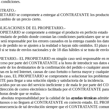
s condiciones.
NTRATO.-
PIETARIO se compromete a entregar al CONTRATANTE los productos qu
cambio de un precio cierto.
LIGACIONES DE EL PROPIETARIO.-
ROPIETARIO se compromete a entregar el producto en perfecto estado e
rio de pedido donde constan las condiciones particulares que se une
 responsable por los errores causados en la entrega cuando los datos
pedido no se ajusten a la realidad o hayan sido omitidos. El plazo m
d si se trata de envíos nacionales y de 18 días hábiles si se trata de env
PIETARIO.- EL PROPIETARIO en ningún caso será responsable en rel
l acceso por parte del CONTRATANTE a la hora de introducir sus datos en
arte de los destinatarios de la confirmación del pedido o cualquier ano
as en la red Internet, causas de caso fortuito o fuerza mayor y cualquie
todo caso, EL PROPIETARIO se compromete a solucionar los problemas q
ara llegar a una solución rápida y satisfactoria de la incidencia.
oducidos por un uso del servicio ineficiente y de mala fe por parte d
a dirección de correo electrónico facilitada por el CONTRATANTE para 
 horas desde que se realiza.
bsoluta responsabilidad por la calidad de las
ayudas técnicas
admitie
ectuosos o no lleguen al CONTRATANTE en correcto estado. EL PROPI
consecuencia de tal devolución siempre que el CONTRATANTE comuniqu