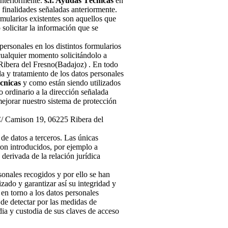
anteriormente.
s.f. Ayudas Técnicas
en
s finalidades señaladas anteriormente.
rmularios existentes son aquellos que
 solicitar la información que se
ersonales en los distintos formularios
 cualquier momento solicitándolo a
Ribera del Fresno(Badajoz) . En todo
a y tratamiento de los datos personales
écnicas
y como están siendo utilizados
o ordinario a la dirección señalada
ejorar nuestro sistema de protección
C/ Camison 19, 06225 Ribera del
e datos a terceros. Las únicas
ron introducidos, por ejemplo a
derivada de la relación jurídica
sonales recogidos y por ello se han
zado y garantizar así su integridad y
en torno a los datos personales
 de detectar por las medidas de
ia y custodia de sus claves de acceso