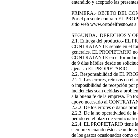
entendido y aceptado las presente
PRIMERA.- OBJETO DEL CO
Por el presente contrato EL PRO
sitio web www.ortodelfresno.es a 
SEGUNDA.- DERECHOS Y OB
2.1. Entrega del producto.- EL P
CONTRATANTE señale en el formula
generales. EL PROPIETARIO no será
CONTRATANTE en el formulario de 
de 9 días hábiles desde su solicitu
ajenas a EL PROPIETARIO.
2.2. Responsabilidad de EL PRO
2.2.1. Los errores, retrasos en e
o imposibilidad de recepción por p
incidencias sean debidas a problem
a la buena fe de la empresa. En 
apoyo necesario al CONTRATANTE p
2.2.2. De los errores o daños pr
2.2.3. De la no operatividad de l
pedido en el plazo de veinticuatro
2.2.4. EL PROPIETARIO tiene la a
siempre y cuando éstos sean def
de los gastos ocasionados como 