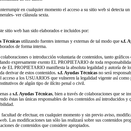
nterrumpir en cualquier momento el acceso a su sitio web si detecta un u
nerales- ver cláusula sexta.
e sitio web han sido elaborados e incluidos por:
s Técnicas
utilizando fuentes internas y externas de tal modo que
s.f. 
aborados de forma interna.
laboraciones o introducción voluntaria de contenidos, tanto gráficos c
uedando expresamente exento EL PROPIETARIO de toda responsabili
web de EL PROPIETARIO manifiesta la absoluta legalidad y autoría de 
eda derivar de estos contenidos.
s.f. Ayudas Técnicas
no será responsab
r el acceso a los USUARIOS que vulneren la legalidad vigente así com
titutivos de algún tipo de ilícito penal o civil.
ajenas a
s.f. Ayudas Técnicas
, bien a través de colaboraciones que se in
siendo éstas las únicas responsables de los contenidos así introducidos 
bilidad.
a facultad de efectuar, en cualquier momento y sin previo aviso, modific
web. Las modificaciones tan sólo las realizará sobre sus contenidos prop
naciones de contenidos que considere apropiados.