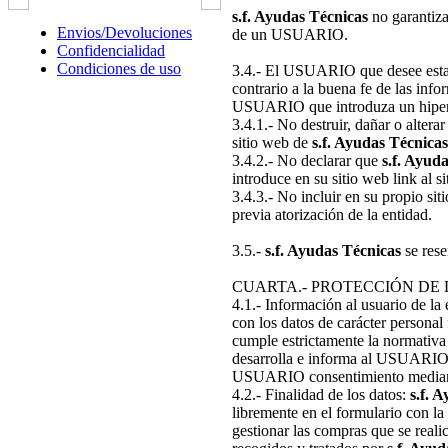
s.f. Ayudas Técnicas
no garantiza
Envios/Devoluciones
de un USUARIO.
Confidencialidad
Condiciones de uso
3.4.- El USUARIO que desee establ
contrario a la buena fe de las inf
USUARIO que introduza un hipere
3.4.1.- No destruir, dañar o altera
sitio web de
s.f. Ayudas Técnicas
3.4.2.- No declarar que
s.f. Ayud
introduce en su sitio web link al 
3.4.3.- No incluir en su propio si
previa atorización de la entidad.
3.5.-
s.f. Ayudas Técnicas
se rese
CUARTA.- PROTECCIÓN DE
4.1.- Información al usuario de la 
con los datos de carácter personal
cumple estrictamente la normativa 
desarrolla e informa al USUARIO q
USUARIO consentimiento mediante 
4.2.- Finalidad de los datos:
s.f. 
libremente en el formulario con la
gestionar las compras que se reali