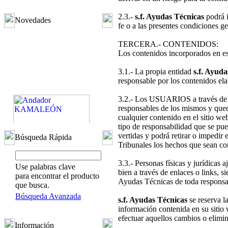
2.3.-
s.f. Ayudas Técnicas
podrá i
Novedades
fe o a las presentes condiciones ge
TERCERA.- CONTENIDOS:
Los contenidos incorporados en est
3.1.- La propia entidad
s.f. Ayuda
responsable por los contenidos el
3.2.- Los USUARIOS a través de co
responsables de los mismos y q
cualquier contenido en el sitio 
tipo de responsabilidad que se pu
vertidas y podrá retirar o impedi
Búsqueda Rápida
Tribunales los hechos que sean cons
3.3.- Personas físicas y jurídicas 
Use palabras clave
Andador KAMALEÓN
bien a través de enlaces o links, 
para encontrar el producto
85.00EUR
Ayudas Técnicas de toda responsa
que busca.
Búsqueda Avanzada
s.f. Ayudas Técnicas
se reserva l
información contenida en su sitio 
efectuar aquellos cambios o elimi
Información