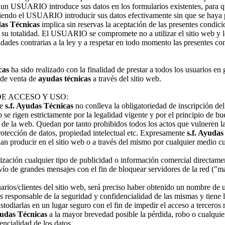
 un USUARIO introduce sus datos en los formularios existentes, para que
udiendo el USUARIO introducir sus datos efectivamente sin que se haya 
das Técnicas
implica sin reservas la aceptación de las presentes condici
totalidad. El USUARIO se compromete no a utilizar el sitio web y los
idades contrarias a la ley y a respetar en todo momento las presentes co
cas
ha sido realizado con la finalidad de prestar a todos los usuarios en g
 de venta de
ayudas técnicas
a través del sitio web.
E ACCESO Y USO:
de
s.f. Ayudas Técnicas
no conlleva la obligatoriedad de inscripción 
b se rigen estrictamente por la legalidad vigente y por el principio de 
 la web. Quedan por tanto prohibidos todos los actos que vulneren la 
protección de datos, propiedad intelectual etc. Expresamente
s.f. Ayudas
an producir en el sitio web o a través del mismo por cualquier medio cu
orización cualquier tipo de publicidad o información comercial directame
ío de grandes mensajes con el fin de bloquear servidores de la red ("
uarios/clientes del sitio web, será preciso haber obtenido un nombre de 
s responsable de la seguridad y confidencialidad de las mismas y tiene l
ustodiarlas en un lugar seguro con el fin de impedir el acceso a tercer
yudas Técnicas
a la mayor brevedad posible la pérdida, robo o cualquie
encialidad de los datos.