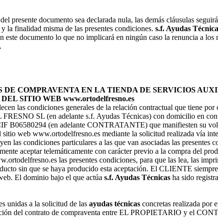
del presente documento sea declarada nula, las demás cláusulas seguirá
s y la finalidad misma de las presentes condiciones.
s.f. Ayudas Técnic
en este documento lo que no implicará en ningún caso la renuncia a lo
.
DE COMPRAVENTA EN LA TIENDA DE SERVICIOS AUXIL
L SITIO WEB www.ortodelfresno.es
cen las condiciones generales de la relación contractual que tiene por 
O SL (en adelante s.f. Ayudas Técnicas) con domicilio en con do
n CIF B06580294 (en adelante CONTRATANTE) que manifiesten su vol
 sitio web www.ortodelfresno.es mediante la solicitud realizada vía inte
uyen las condiciones particulares a las que van asociadas las presentes 
e aceptar telemáticamente con carácter previo a la compra del p
.ortodelfresno.es las presentes condiciones, para que las lea, las impr
 sin que se haya producido esta aceptación. El CLIENTE siempre d
a web. El dominio bajo el que actúa
s.f. Ayudas Técnicas
ha sido registr
s unidas a la solicitud de las
ayudas técnicas
concretas realizada po
lización del contrato de compraventa entre EL PROPIETARIO y el CO