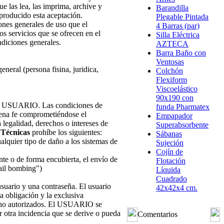
 las lea, las imprima, archive y
Barandilla
producido esta aceptación.
Plegable Pintada
ones generales de uso que el
4 Barras (par)
 servicios que se ofrecen en el
Silla Eléctrica
ndiciones generales.
AZTECA
Barra Baño con
Ventosas
eneral (persona fisina, juridica,
Colchón
Flexiform
Viscoelástico
90x190 con
del USUARIO. Las condiciones de
funda Pharmatex
buena fe comprometiéndose el
Empapador
legalidad, derechos o intereses de
Superabsorbente
 Técnicas
prohíbe los siguientes:
Sábanas
alquier tipo de daño a los sistemas de
Sujeción
Cojín de
nte o de forma encubierta, el envío de
Flotación
mail bombing")
Líquida
Cuadrado
usuario y una contraseña. El usuario
42x42x4 cm.
a obligación y la exclusiva
os no autorizados. El USUARIO se
r otra incidencia que se derive o pueda
Comentarios